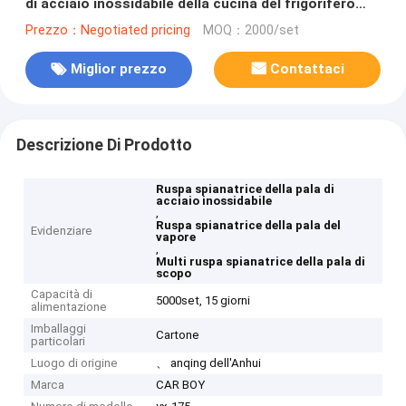
di acciaio inossidabile della cucina del frigorifero
multi
Prezzo：Negotiated pricing
MOQ：2000/set
Miglior prezzo
Contattaci
Descrizione Di Prodotto
Ruspa spianatrice della pala di
acciaio inossidabile
,
Ruspa spianatrice della pala del
Evidenziare
vapore
,
Multi ruspa spianatrice della pala di
scopo
Capacità di
5000set, 15 giorni
alimentazione
Imballaggi
Cartone
particolari
Luogo di origine
、 anqing dell'Anhui
Marca
CAR BOY