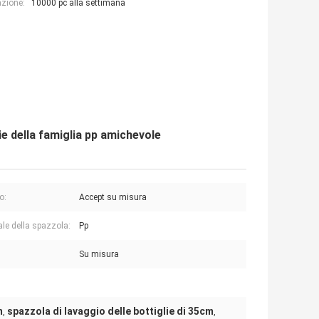
azione:
10000 pc alla settimana
ie della famiglia pp amichevole
o:
Accept su misura
ale della spazzola:
Pp
Su misura
m
spazzola di lavaggio delle bottiglie di 35cm
,
,