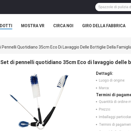
DOTTI
MOSTRA VR
CIRCA NOI
GIRO DELLA FABBRICA
i Pennelli Quotidiano 35cm Eco Di Lavaggio Delle Bottiglie Della Famig
Set di pennelli quotidiano 35cm Eco di lavaggio delle b
Dettagli:
Luogo di origine:
Marca:
Termini di pagame
Quantità di ordine 
Prezzo:
Imballaggi particolar
Termini di pagamen