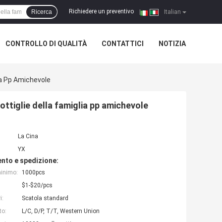
Richiedere un preventivo
Ricerca
|
Italian
CONTROLLO DI QUALITÀ
CONTATTICI
NOTIZIA
lia Pp Amichevole
ottiglie della famiglia pp amichevole
La Cina
YX
nto e spedizione:
minimo:
1000pcs
$1-$20/pcs
i:
Scatola standard
to:
L/C, D/P, T/T, Western Union