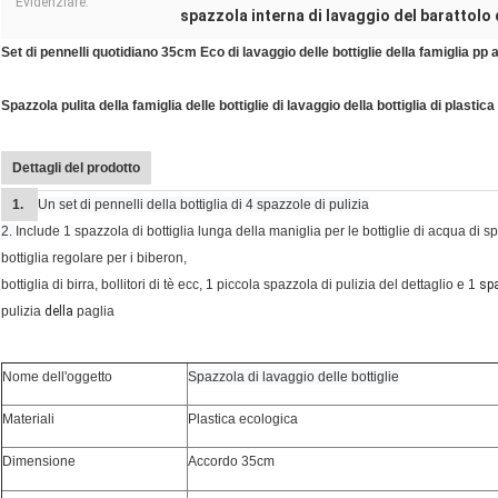
Evidenziare:
spazzola interna di lavaggio del barattolo
Set di pennelli quotidiano 35cm Eco di lavaggio delle bottiglie della famiglia pp
Spazzola pulita della famiglia delle bottiglie di lavaggio della bottiglia di plastic
Dettagli del prodotto
1.
Un set di pennelli della bottiglia di 4 spazzole di pulizia
2.
Include 1 spazzola di bottiglia lunga della maniglia per le bottiglie di acqua di spo
bottiglia regolare per i biberon,
bottiglia di birra, bollitori di tè ecc, 1 piccola spazzola di pulizia del dettaglio e 1
sp
pulizia
della
paglia
Nome dell'oggetto
Spazzola di lavaggio delle bottiglie
Materiali
Plastica ecologica
Dimensione
Accordo 35cm