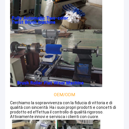
OEM/ODM
Casa
Cerchiamo la sopravvivenza con la fiducia di vittoria e di
L'industria speciale il Co., la srl, provincia della
qualità con sincerità. Ha i suoi propri prodotti e concetti di
Prodotti
spazzola di Yongxing della contea di Qianshan,
prodotto ed effettua il controllo di qualità rigoroso.
Attivamente innovi e servisca i clienti con cuore.
l'Anhui, è stata stabilita nel 2006 ed è situata nella
Mostra VR
città di Yuantan, la contea di Qianshan, la base di