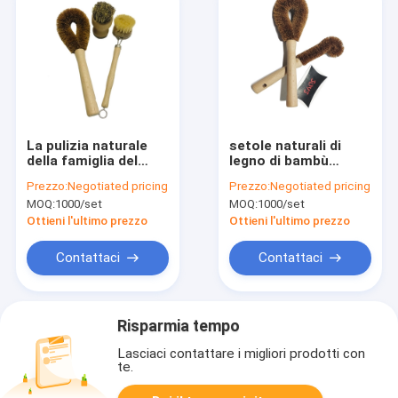
La pulizia naturale
setole naturali di
della famiglia del
legno di bambù
faggio spazzola
rinnovabili delle
Prezzo:
Negotiated pricing
Prezzo:
Negotiated pricing
23.5cm per la ciotola
spazzole di pulizia
MOQ:
1000/set
MOQ:
1000/set
della bottiglia della
della famiglia di
cucina
25cm
Ottieni l'ultimo prezzo
Ottieni l'ultimo prezzo
Contattaci
Contattaci
Risparmia tempo
Lasciaci contattare i migliori prodotti con
te.