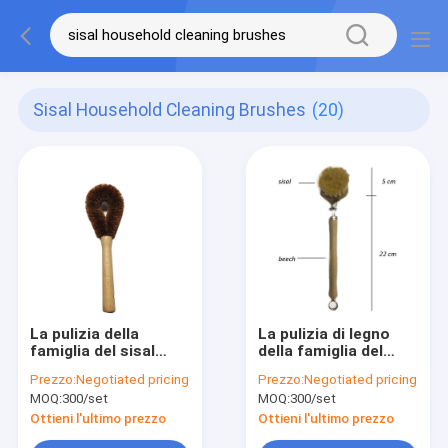
Sisal Household Cleaning Brushes
(20)
La pulizia della
La pulizia di legno
famiglia del sisal
della famiglia del
spazzola 23.5cm che
sisal di Cocout
Prezzo:
Negotiated pricing
Prezzo:
Negotiated pricing
la cucina naturale
spazzola il lavaggio
MOQ:
300/set
MOQ:
300/set
sfrega la spazzola
di legno di 27cm sulla
spazzola
Ottieni l'ultimo prezzo
Ottieni l'ultimo prezzo