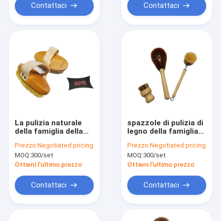
Contattaci
Contattaci
La pulizia naturale
spazzole di pulizia di
della famiglia della
legno della famiglia
setola del sisal
del vaso di 27cm
Prezzo:
Negotiated pricing
Prezzo:
Negotiated pricing
spazzola la doccia di
MOQ:
300/set
MOQ:
300/set
13.4cm che esfolia la
spazzola
Ottieni l'ultimo prezzo
Ottieni l'ultimo prezzo
Contattaci
Contattaci