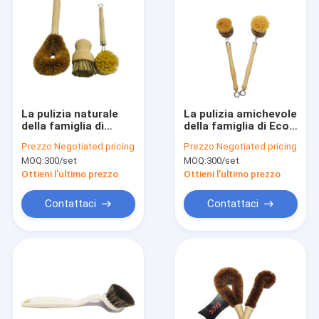
La pulizia naturale
La pulizia amichevole
della famiglia di
della famiglia di Eco
legno di faggio
spazzola la maniglia
Prezzo:
Negotiated pricing
Prezzo:
Negotiated pricing
spazzola la ciotola
di legno lunga di
MOQ:
300/set
MOQ:
300/set
della palma di 23.5cm
24cm
per la cucina
Ottieni l'ultimo prezzo
Ottieni l'ultimo prezzo
Contattaci
Contattaci
Casa
Prodotti
Mostra VR