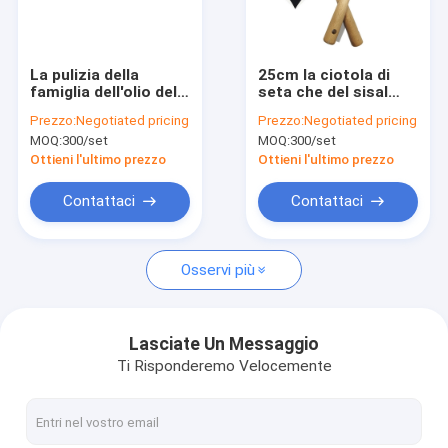
Circa noi
Giro della fabbrica
La pulizia della
25cm la ciotola di
famiglia dell'olio del
seta che del sisal
Controllo di qualità
bastone della cucina
spazzola la cucina di
Prezzo:
Negotiated pricing
Prezzo:
Negotiated pricing
non spazzola la
legno sfregano la
MOQ:
300/set
MOQ:
300/set
setola del maiale di
spazzola per i piatti
Contattici
23cm
Ottieni l'ultimo prezzo
Ottieni l'ultimo prezzo
Notizia
Contattaci
Contattaci
casi
Osservi più
Spazzole di pulizia industriali
Lasciate Un Messaggio
Ti Risponderemo Velocemente
Spazzole di pulizia dell'automobile
Spazzola di pulizia del rullo