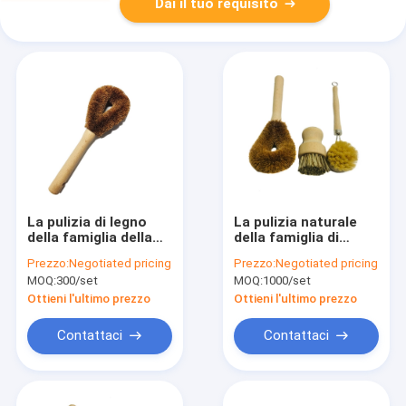
Dai il tuo requisito
La pulizia di legno
La pulizia naturale
della famiglia della
della famiglia di
maniglia spazzola la
legno di faggio della
Prezzo:
Negotiated pricing
Prezzo:
Negotiated pricing
noce di cocco
fibra di Tampico
MOQ:
300/set
MOQ:
1000/set
amichevole del sisal
spazzola il pulitore
di Eco
della cucina di 22cm
Ottieni l'ultimo prezzo
Ottieni l'ultimo prezzo
Contattaci
Contattaci