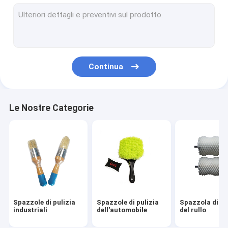
set di pennelli del trapano
Spazzola di nylon della striscia
Spazzole della spazzatrice stradale
Continua
Spazzola di pulizia del trapano elettrico
Spazzole di pulizia della famiglia
Le Nostre Categorie
Spazzola della macchina tessile
Spazzole metalliche di acciaio inossidabile
Spazzola di pulizia lunga del tubo
Spazzole di pulizia
Spazzole di pulizia
Spazzola di pu
industriali
dell'automobile
del rullo