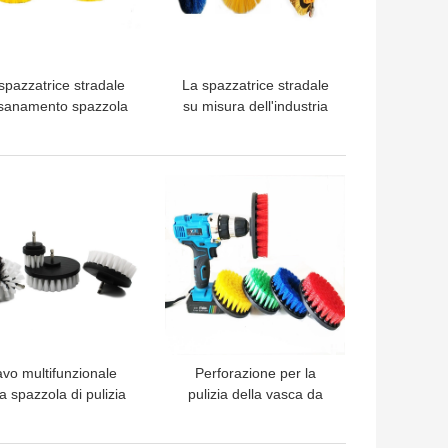
spazzatrice stradale
La spazzatrice stradale
risanamento spazzola
su misura dell'industria
 che i pp amichevoli
spazzola la lunghezza
sano il diametro del
rotatoria piana dei capelli
ilamento di 3.0mm
del rullo 600mm del PVC
LIOR PREZZO
MIGLIOR PREZZO
vo multifunzionale
Perforazione per la
la spazzola di pulizia
pulizia della vasca da
 trapano elettrico del
bagno con ruota
bagno 5in pp
automatica Spazzola per