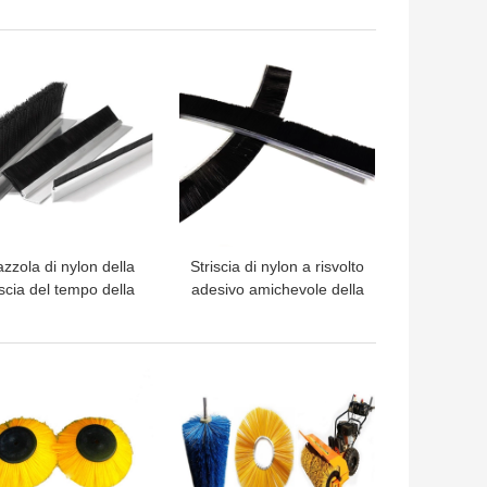
auto elettrica spazzola a
bordo 4pcs
LIOR PREZZO
MIGLIOR PREZZO
zzola di nylon della
Striscia di nylon a risvolto
iscia del tempo della
adesivo amichevole della
rnizione dell'insetto
spazzola di Eco per il
della polvere del
fondo della porta
ogetto per la porta
LIOR PREZZO
MIGLIOR PREZZO
della finestra