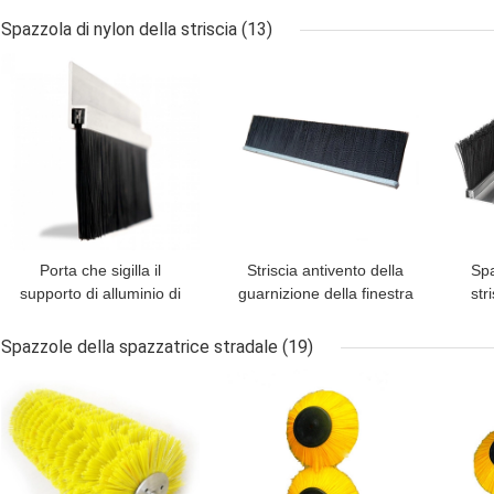
qualità
Spazzola di nylon della striscia
(13)
MIGLIOR PREZZO
MIGLIOR PREZZO
MIG
Porta che sigilla il
Striscia antivento della
Spa
supporto di alluminio di
guarnizione della finestra
str
spolveramento dei pp del
del PVC della porta della
gua
PVC della striscia della
striscia inferiore di nylon
Spazzole della spazzatrice stradale
(19)
mobilia di nylon nera
impermeabile della
pr
MIGLIOR PREZZO
MIGLIOR PREZZO
MIG
della spazzola
spazzola