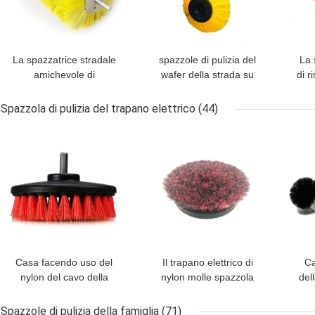
La spazzatrice stradale
spazzole di pulizia del
La 
amichevole di
wafer della strada su
di 
risanamento di Eco
ordinazione della
Eco
spazzola i pp fissa il filo
grondaia del filamento di
fis
Spazzola di pulizia del trapano elettrico
(44)
di acciaio
0.5mm per le spazzatrici
f
MIGLIOR PREZZO
MIGLIOR PREZZO
MIG
Casa facendo uso del
Il trapano elettrico di
Ca
nylon del cavo della
nylon molle spazzola
del
plastica della spazzola di
l'impianto di lavaggio
del
pulizia del trapano
elettrico a 4 pollici del
Spazzole di pulizia della famiglia
(71)