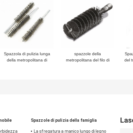
Spazzola di pulizia lunga
spazzole della
Spaz
della metropolitana di
metropolitana del filo di
del 
caldaia della spazzola di
acciaio della spazzola di
puli
pulizia del tubo del cavo
pulizia del tubo della
di acciaio al carbonio
maniglia di 16cm e
250mm
pulitore di tubo di nylon
lunghi
Las
mobile
Spazzole di pulizia della famiglia
orbidezza
La sfregatura a manico lungo di legno