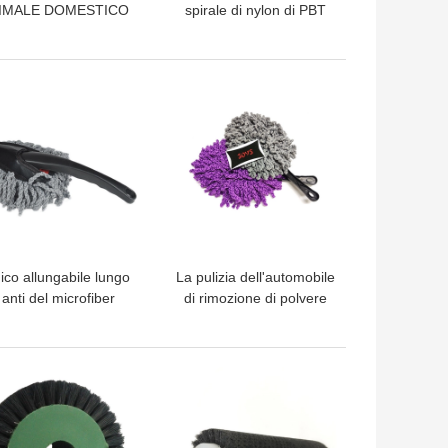
NIMALE DOMESTICO
spirale di nylon di PBT
pirale del nylon PBT
spazzola il rullo per
el cavo di acciaio
macinazione
inossidabile della
LIOR PREZZO
MIGLIOR PREZZO
spazzola
co allungabile lungo
La pulizia dell'automobile
 anti del microfiber
di rimozione di polvere
azzola molle statica
del veicolo spazzola la
dell'autolavaggio
testa di 34cm Microfiber
LIOR PREZZO
MIGLIOR PREZZO