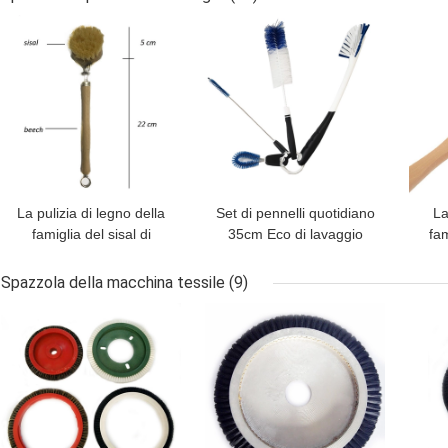
elettrico 4in
bagno
MIGLIOR PREZZO
MIGLIOR PREZZO
MIG
La pulizia di legno della
Set di pennelli quotidiano
La
famiglia del sisal di
35cm Eco di lavaggio
fam
Cocout spazzola il
delle bottiglie della
lavaggio di legno di
famiglia pp amichevole
natu
Spazzola della macchina tessile
(9)
27cm sulla spazzola
MIGLIOR PREZZO
MIGLIOR PREZZO
MIG