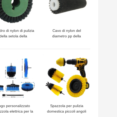
dro di nylon di pulizia
Cavo di nylon del
della setola della
diametro pp della
zzola del rullo della
spazzola di pulizia del
frutta industriale
nastro trasportatore della
frutta 600mm
LIOR PREZZO
MIGLIOR PREZZO
ogo personalizzato
Spazzola per pulizia
zola elettrica per la
domestica piccoli angoli
ulizia del trapano
pulizia a mano ruota