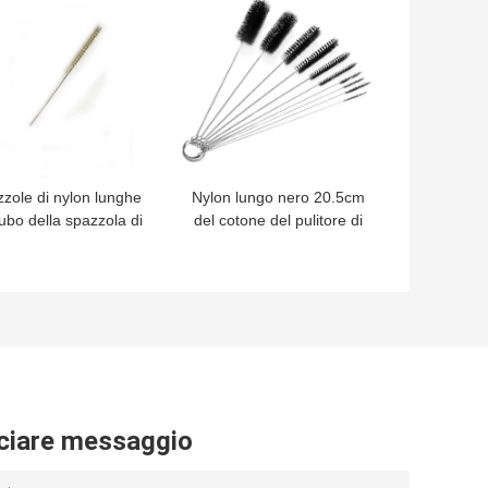
zole di nylon lunghe
Nylon lungo nero 20.5cm
tubo della spazzola di
del cotone del pulitore di
zia del tubo del filo di
tubo della spazzola
acciaio 130mm
metallica di acciaio
inossidabile
ciare messaggio