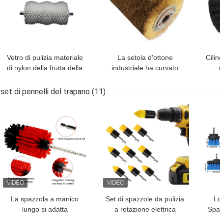
Vetro di pulizia materiale
La setola d'ottone
Cilin
di nylon della frutta della
industriale ha curvato
spazzola del rullo di PVA
l'OEM di lucidatura di
spa
che lava le spazzole
legno del rullo della
set di pennelli del trapano
(11)
spazzola
MIGLIOR PREZZO
MIGLIOR PREZZO
MIG
La spazzola a manico
Set di spazzole da pulizia
L
lungo si adatta
a rotazione elettrica
Spaz
perfettamente agli angoli
multifunzione di alta
p