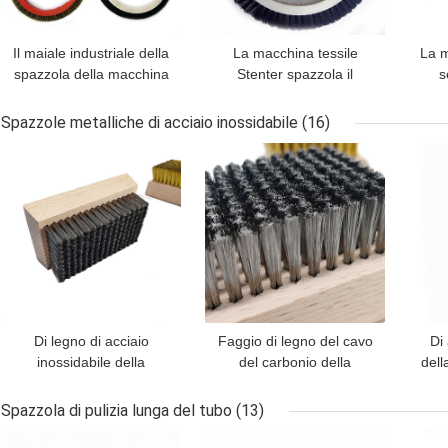
Il maiale industriale della
La macchina tessile
La m
spazzola della macchina
Stenter spazzola il
s
tessile rizza i pezzi di
filamento della fibra
spaz
ricambio di 20cm Stenter
sintetica di 143mm
14
Spazzole metalliche di acciaio inossidabile
(16)
MIGLIOR PREZZO
MIGLIOR PREZZO
MIG
Di legno di acciaio
Faggio di legno del cavo
Di 
inossidabile della
del carbonio della
dell
maniglia spazzola il
spazzola metallica di
colore su misura 16.5cm
acciaio inossidabile della
rug
Spazzola di pulizia lunga del tubo
(13)
base 11cm
MIGLIOR PREZZO
MIGLIOR PREZZO
MIG