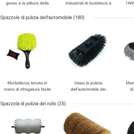
gesso e la pittura della
industriali di lucidatura a
l'A
cera spazzola 24cm
catena a spirale della
a s
15cm per mobilia Diy
ruggine dentro la
d
Spazzole di pulizia dell'automobile
(180)
spazzola a spirale
MIGLIOR PREZZO
MIGLIOR PREZZO
MIG
Morbidezza tenuta in
Intasi la pulizia
Mani
mano di sfregatura facile
dell'automobile dei
di
di Rim Cleaning Brush
capelli spazzola la
sp
21.5cm della ruota di
maniglia amichevole di
Spazzola di pulizia del rullo
(35)
automobile
34cm Eco PBT pp
MIGLIOR PREZZO
MIGLIOR PREZZO
MIG
delicatamente