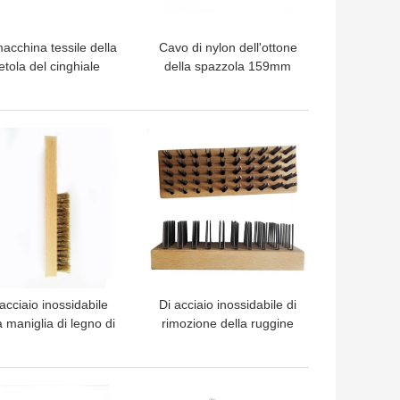
acchina tessile della
Cavo di nylon dell'ottone
etola del cinghiale
della spazzola 159mm
zola la vibrazione di
della ruota dei capelli del
3mm 145mm libera
maiale per la macchina
tessile
LIOR PREZZO
MIGLIOR PREZZO
acciaio inossidabile
Di acciaio inossidabile di
a maniglia di legno di
rimozione della ruggine
faggio spazzola la
spazzola la lunghezza di
gine 14*10cm pulito
legno della maniglia
dell'ottone
19.5cm
LIOR PREZZO
MIGLIOR PREZZO