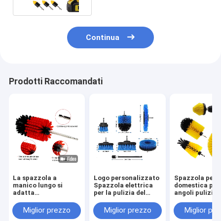
Continua
Prodotti Raccomandati
La spazzola a
Logo personalizzato
Spazzola per p
manico lungo si
Spazzola elettrica
domestica picc
adatta
per la pulizia del
angoli pulizia 
perfettamente agli
trapano
mano ruota au
angoli
elettrica spaz
Miglior prezzo
Miglior prezzo
Miglior pr
bordo 4pcs