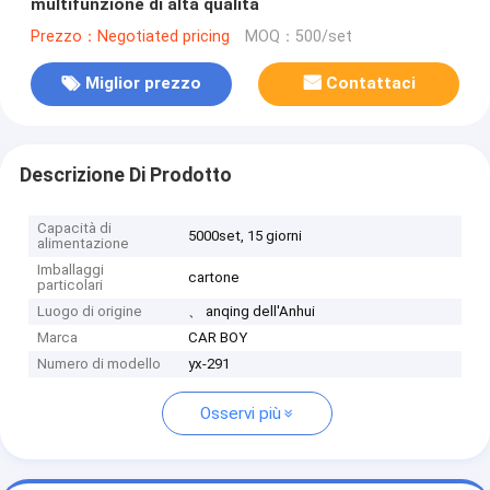
multifunzione di alta qualità
Prezzo：Negotiated pricing
MOQ：500/set
Miglior prezzo
Contattaci
Descrizione Di Prodotto
Capacità di
5000set, 15 giorni
alimentazione
Imballaggi
cartone
particolari
Luogo di origine
、 anqing dell'Anhui
Marca
CAR BOY
Numero di modello
yx-291
Osservi più