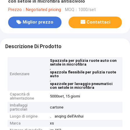
con setole in microfibra antiscivolo
Prezzo：Negotiated pricing
MOQ：1000/set
Miglior prezzo
Contattaci
Descrizione Di Prodotto
Spazzola per pulizia ruote auto con
setole in microfibra
,
spazzola flessibile per pulizia ruote
Evidenziare
auto
,
spazzole per lavaggio pneumatici
con setole in microfibra
Capacità di
5000set, 15 giorni
alimentazione
Imballaggi
cartone
particolari
Luogo di origine
、 anqing dell'Anhui
Marca
xs