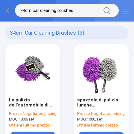
34cm Car Cleaning Brushes
(3)
La pulizia
spazzole di pulizia
dell'automobile di
lunghe
rimozione di polvere
dell'automobile della
Prezzo:
Negotiated pricing
Prezzo:
Negotiated pricing
del veicolo spazzola
maniglia di 34cm
MOQ:
1000/set
MOQ:
1000/set
la testa di 34cm
Microfiber
Ottieni l'ultimo prezzo
Ottieni l'ultimo prezzo