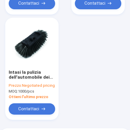
Contattaci
Contattaci
Intasi la pulizia
dell'automobile dei
capelli spazzola la
Prezzo:
Negotiated pricing
maniglia amichevole
MOQ:
1000/pcs
di 34cm Eco PBT pp
Ottieni l'ultimo prezzo
Contattaci