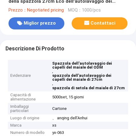
della spazzola 27cm Eco dell'autolavaggio dei
capelli del maiale di scorrimento dell'acqua
Prezzo：Negotiated pricing
MOQ：1000/pcs
Miglior prezzo
Contattaci
Descrizione Di Prodotto
Spazzola dell'autolavaggio dei
capelli del maiale del ODM
,
Evidenziare
spazzola dell'autolavaggio dei
capelli del maiale di 27cm
,
spazzola di setola del maiale di 27cm
Capacità di
5000set, 15 giorni
alimentazione
Imballaggi
Cartone
particolari
Luogo di origine
、 anqing dell'Anhui
Marca
xs
Numero di modello
yx-063