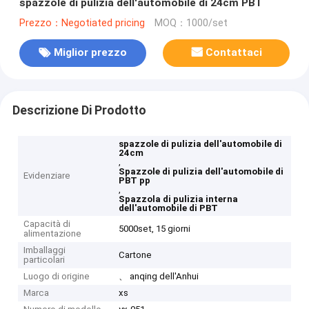
spazzole di pulizia dell'automobile di 24cm PBT
Prezzo：Negotiated pricing
MOQ：1000/set
Miglior prezzo
Contattaci
Descrizione Di Prodotto
spazzole di pulizia dell'automobile di
24cm
,
Spazzole di pulizia dell'automobile di
Evidenziare
PBT pp
,
Spazzola di pulizia interna
dell'automobile di PBT
Capacità di
5000set, 15 giorni
alimentazione
Imballaggi
Cartone
particolari
Luogo di origine
、 anqing dell'Anhui
Marca
xs