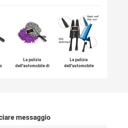
La pulizia
La pulizia
o
dell'automobile di
dell'automobile
rimozione di
dell'ANIMALE
polvere del
DOMESTICO
veicolo spazzola
spazzola la breve
la testa di 34cm
spazzola della
io
Microfiber
ruota della
microfibra della
maniglia di 24cm
ciare messaggio