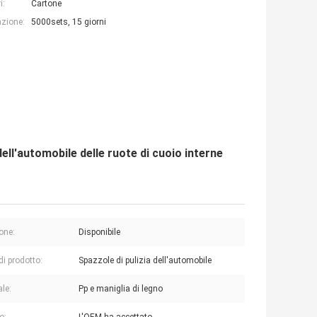
i:
Cartone
azione:
5000sets, 15 giorni
dell'automobile delle ruote di cuoio interne
one:
Disponibile
i prodotto:
Spazzole di pulizia dell'automobile
ale:
Pp e maniglia di legno