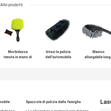
Altri prodotti
Morbidezza
Intasi la pulizia
Manico
tenuta in mano di
dell'automobile
allungabile lung
sfregatura facile
dei capelli
di anti del
di Rim Cleaning
spazzola la
microfiber
Brush 21.5cm
maniglia
spazzola molle
della ruota di
amichevole di
statica
automobile
34cm Eco PBT pp
dell'autolavagg
delicatamente
Las
mobile
Spazzole di pulizia della famiglia