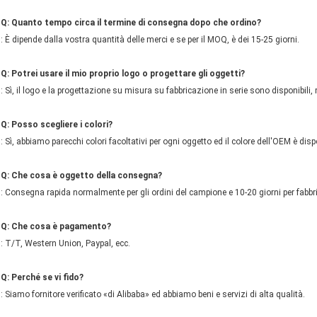
Q: Quanto tempo circa il termine di consegna dopo che ordino?
: È dipende dalla vostra quantità delle merci e se per il MOQ, è dei 15-25 giorni.
Q: Potrei usare il mio proprio logo o progettare gli oggetti?
: Sì, il logo e la progettazione su misura su fabbricazione in serie sono disponibil
Q: Posso scegliere i colori?
: Sì, abbiamo parecchi colori facoltativi per ogni oggetto ed il colore dell'OEM è disp
Q: Che cosa è oggetto della consegna?
: Consegna rapida normalmente per gli ordini del campione e 10-20 giorni per fabbri
Q: Che cosa è pagamento?
: T/T, Western Union, Paypal, ecc.
Q: Perché se vi fido?
: Siamo fornitore verificato «di Alibaba» ed abbiamo beni e servizi di alta qualità.