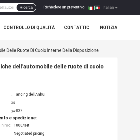
Richiedere un preventivo
Ricerca
|
Italian
CONTROLLO DI QUALITÀ
CONTATTICI
NOTIZIA
le Delle Ruote Di Cuoio Interne Della Disposizione
tiche dell'automobile delle ruote di cuoio
、 anqing dell'Anhui
xs
yx-027
nto e spedizione:
minimo:
1000/set
Negotiated pricing