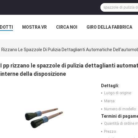
DOTTI
MOSTRA VR
CIRCA NOI
GIRO DELLA FABBRICA
p Rizzano Le Spazzole Di Pulizia Dettaglianti Automatiche Dell'automobi
I pp rizzano le spazzole di pulizia dettaglianti automa
interne della disposizione
Dettagli:
Luogo di origine:
Marca:
Numero di modello:
Termini di pagame
Quantità di ordine 
Prezzo: