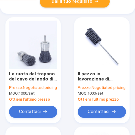
Dai il tuo requisito
La ruota del trapano
Il pezzo in
del cavo del nodo di
lavorazione di
torsione spazzola
sbavatura che
Prezzo:
Negotiated pricing
Prezzo:
Negotiated pricing
per l'eliminazione
frantuma la spazzola
MOQ:
1000/set
MOQ:
1000/set
delle superfici di
di pulizia rotatoria ha
sfregatura di
personalizzato
Ottieni l'ultimo prezzo
Ottieni l'ultimo prezzo
corrosione della
ruggine
Contattaci
Contattaci