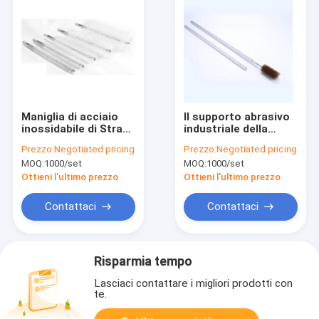
Maniglia di acciaio
Il supporto abrasivo
inossidabile di Straw
industriale della
Cleaner Brushes
spazzola di
Prezzo:
Negotiated pricing
Prezzo:
Negotiated pricing
Nylon Fiber della
lucidatura della
MOQ:
1000/set
MOQ:
1000/set
bottiglia della
metropolitana
metropolitana
progetta
Ottieni l'ultimo prezzo
Ottieni l'ultimo prezzo
Contattaci
Contattaci
Risparmia tempo
Lasciaci contattare i migliori prodotti con
te.