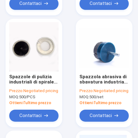
Contattaci
Contattaci
Spazzole di pulizia
Spazzola abrasiva di
industriali di spirale
sbavatura industriale
d'ottone del
del disco di Turbo del
Prezzo:
Negotiated pricing
Prezzo:
Negotiated pricing
filamento
filamento per
MOQ:
500/PCS
MOQ:
500/set
lucidatura e
macinazione
Ottieni l'ultimo prezzo
Ottieni l'ultimo prezzo
Contattaci
Contattaci