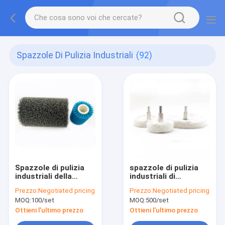
Spazzole Di Pulizia Industriali
(92)
Spazzole di pulizia
spazzole di pulizia
industriali della
industriali di
setola abrasiva di
lucidatura del panno
Prezzo:
Negotiated pricing
Prezzo:
Negotiated pricing
nylon
di 50mm
MOQ:
100/set
MOQ:
500/set
Ottieni l'ultimo prezzo
Ottieni l'ultimo prezzo