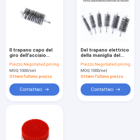
Il trapano capo del
Del trapano elettrico
giro dell'acciaio
della maniglia del
inossidabile di Hosel
metallo spazzola per
Prezzo:
Negotiated pricing
Prezzo:
Negotiated pricing
spazzola sostenibile
ferro e legno
MOQ:
1000/set
MOQ:
1000/set
Ottieni l'ultimo prezzo
Ottieni l'ultimo prezzo
Contattaci
Contattaci
Casa
Prodotti
Mostra VR