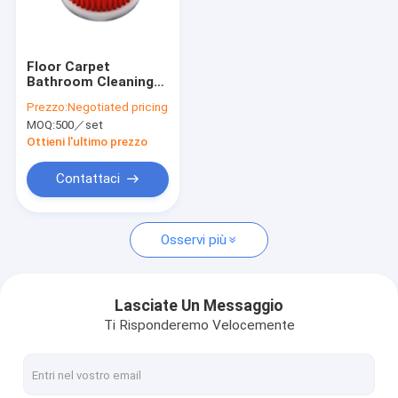
Circa noi
Giro della fabbrica
Floor Carpet
Bathroom Cleaning
Controllo di qualità
Car Electric Drill
Prezzo:
Negotiated pricing
Cleaning Brush With
MOQ:
500／set
Pp Handle
Contattici
Ottieni l'ultimo prezzo
Notizia
Contattaci
casi
Osservi più
Spazzole di pulizia industriali
Lasciate Un Messaggio
Ti Risponderemo Velocemente
Spazzole di pulizia dell'automobile
Spazzola di pulizia del rullo