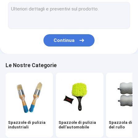
set di pennelli del trapano
Spazzola di nylon della striscia
Spazzole della spazzatrice stradale
Continua
Spazzola di pulizia del trapano elettrico
Spazzole di pulizia della famiglia
Le Nostre Categorie
Spazzola della macchina tessile
Spazzole metalliche di acciaio inossidabile
Spazzola di pulizia lunga del tubo
Spazzole di pulizia
Spazzole di pulizia
Spazzola di pu
industriali
dell'automobile
del rullo