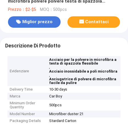
microfibra polvere polvere testa di spazzola
flessibile
Prezzo：$2-$5
MOQ：500pcs
Miglior prezzo
Contattaci
Descrizione Di Prodotto
Acciaio per la polvere in microfibra a
testa di spazzola flessibile
,
Evidenziare
Acciaio inossidabile a poli microfibra
,
Asciugatrice di polvere di microfibra
facile da pulire
Delivery Time
10-30 days
Marca
Car Boy
Minimum Order
500pcs
Quantity
Model Number
Microfiber duster 21
Packaging Details
Stardard Carton