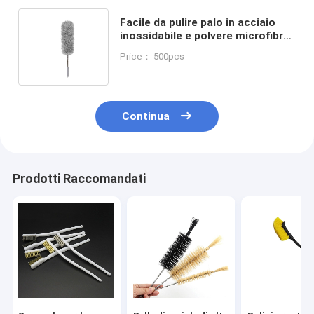
Facile da pulire palo in acciaio
inossidabile e polvere microfibra
polvere polvere testa di spazzola
Price： 500pcs
flessibile
Continua
Prodotti Raccomandati