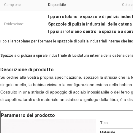
Campione:
Disponibile
Colore
I pp arrotolano le spazzole di pulizia indust
Spazzole di pulizia industriali della catena
Evidenziare:
I pp si arrotolano dentro la spazzola a spir
I pp si arrotolano per formare le spazzole di pulizia industriali interne che lu
Spazzola di pulizia a spirale industriale di lucidatura interna della catena del
Descrizione di prodotto
Su ordine alla vostra propria specificazione, spazzoli la striscia che la 
singolo anello, la bobina vicina o la configurazione estesa della bobina
Costruito in una striscia di appoggio di acciaio inossidabile o del ferr
di capelli naturali o di materiale antistatico o ignifugo della fibra, è a d
Parametro del prodotto
Tipo
Materiale