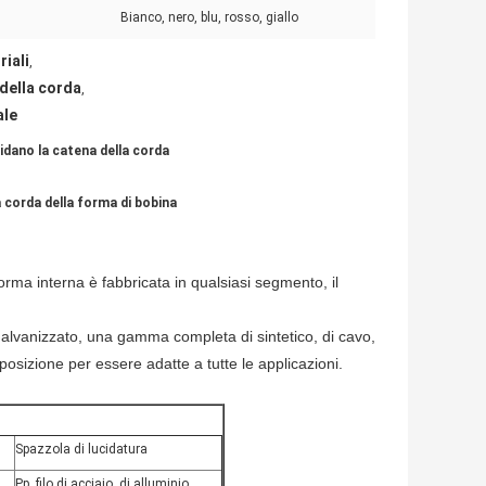
:
Bianco, nero, blu, rosso, giallo
riali
,
 della corda
,
ale
cidano la catena della corda
la corda della forma di bobina
forma interna è fabbricata in qualsiasi segmento, il
.
o galvanizzato, una gamma completa di sintetico, di cavo,
isposizione per essere adatte a tutte le applicazioni.
Spazzola di lucidatura
Pp, filo di acciaio, di alluminio