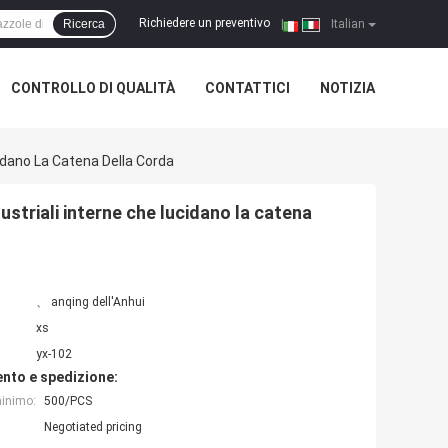
Richiedere un preventivo
Ricerca
|
Italian
CONTROLLO DI QUALITÀ
CONTATTICI
NOTIZIA
cidano La Catena Della Corda
dustriali interne che lucidano la catena
、 anqing dell'Anhui
xs
yx-102
nto e spedizione:
minimo:
500/PCS
Negotiated pricing