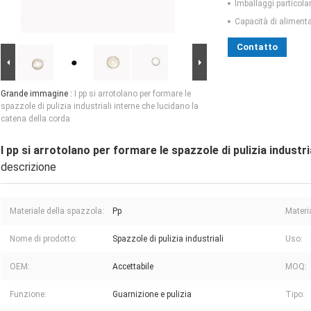
Imballaggi particolar
Capacità di aliment
Contatto
Grande immagine :
I pp si arrotolano per formare le
spazzole di pulizia industriali interne che lucidano la
catena della corda
I pp si arrotolano per formare le spazzole di pulizia industri
descrizione
Materiale della spazzola:
Pp
Materi
Nome di prodotto:
Spazzole di pulizia industriali
Uso:
OEM:
Accettabile
MOQ:
Funzione:
Guarnizione e pulizia
Tipo: