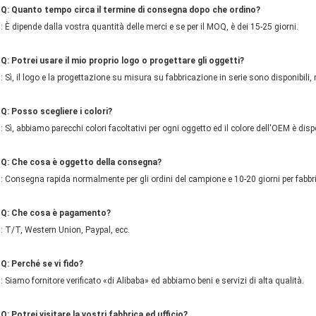
Q: Quanto tempo circa il termine di consegna dopo che ordino?
: È dipende dalla vostra quantità delle merci e se per il MOQ, è dei 15-25 giorni.
Q: Potrei usare il mio proprio logo o progettare gli oggetti?
: Sì, il logo e la progettazione su misura su fabbricazione in serie sono disponibil
Q: Posso scegliere i colori?
: Sì, abbiamo parecchi colori facoltativi per ogni oggetto ed il colore dell'OEM è disp
Q: Che cosa è oggetto della consegna?
: Consegna rapida normalmente per gli ordini del campione e 10-20 giorni per fabbri
Q: Che cosa è pagamento?
: T/T, Western Union, Paypal, ecc.
Q: Perché se vi fido?
: Siamo fornitore verificato «di Alibaba» ed abbiamo beni e servizi di alta qualità.
Q: Potrei visitare la vostri fabbrica ed ufficio?