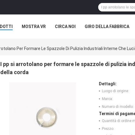
DOTTI
MOSTRA VR
CIRCA NOI
GIRO DELLA FABBRICA
rrotolano Per Formare Le Spazzole Di Pulizia Industriali Interne Che Lu
I pp si arrotolano per formare le spazzole di pulizia in
della corda
Dettagli:
Luogo di origine:
Marca:
Numero di modello:
Termini di pagame
Quantità di ordine 
Prezzo: