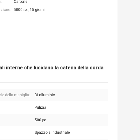
i:
Cartone
azione:
5000set, 15 giorni
ali interne che lucidano la catena della corda
ale della maniglia:
Di alluminio
Pulizia
500 pc
Spazzola industriale