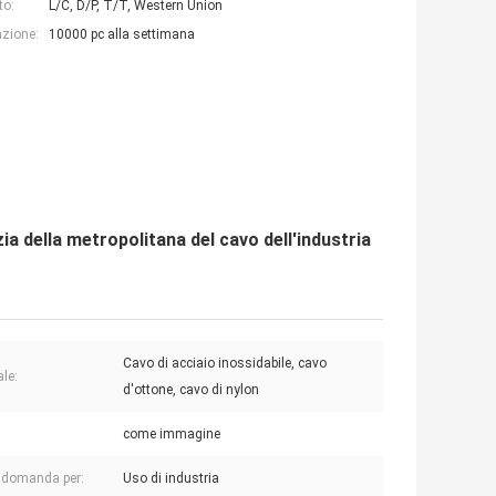
to:
L/C, D/P, T/T, Western Union
azione:
10000 pc alla settimana
zia della metropolitana del cavo dell'industria
Cavo di acciaio inossidabile, cavo
ale:
d'ottone, cavo di nylon
:
come immagine
 domanda per:
Uso di industria