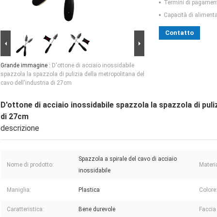
Termini di pagamen
Capacità di aliment
Contatto
Grande immagine :
D'ottone di acciaio inossidabile
spazzola la spazzola di pulizia della metropolitana del
cavo dell'industria di 27cm
D'ottone di acciaio inossidabile spazzola la spazzola di puli
di 27cm
descrizione
Spazzola a spirale del cavo di acciaio
Nome di prodotto:
Materi
inossidabile
Maniglia:
Plastica
Colore
Caratteristica:
Bene durevole
Faccia