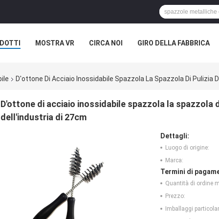
DOTTI
MOSTRA VR
CIRCA NOI
GIRO DELLA FABBRICA
ile
D'ottone Di Acciaio Inossidabile Spazzola La Spazzola Di Pulizia D
D'ottone di acciaio inossidabile spazzola la spazzola d
dell'industria di 27cm
Dettagli:
Luogo di origine:
Marca:
Termini di pagame
Quantità di ordine 
Prezzo:
Imballaggi particolar