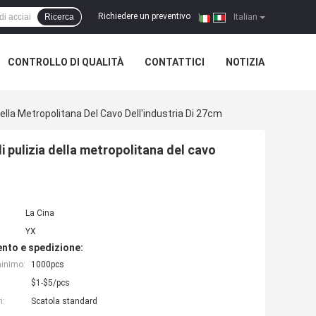
Richiedere un preventivo
Ricerca
|
Italian
CONTROLLO DI QUALITÀ
CONTATTICI
NOTIZIA
ella Metropolitana Del Cavo Dell'industria Di 27cm
i pulizia della metropolitana del cavo
La Cina
YX
nto e spedizione:
minimo:
1000pcs
$1-$5/pcs
i:
Scatola standard