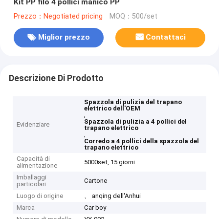
Kit PP filo 4 pollici manico PP
Prezzo：Negotiated pricing
MOQ：500/set
Miglior prezzo
Contattaci
Descrizione Di Prodotto
Spazzola di pulizia del trapano
elettrico dell'OEM
,
Spazzola di pulizia a 4 pollici del
Evidenziare
trapano elettrico
,
Corredo a 4 pollici della spazzola del
trapano elettrico
Capacità di
5000set, 15 giorni
alimentazione
Imballaggi
Cartone
particolari
Luogo di origine
、 anqing dell'Anhui
Marca
Car boy