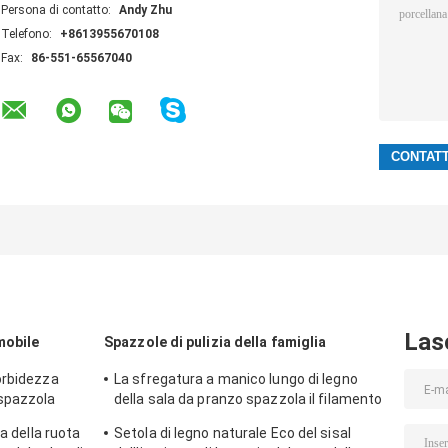
Persona di contatto:
Andy Zhu
Telefono:
+8613955670108
Fax:
86-551-65567040
Las
mobile
Spazzole di pulizia della famiglia
orbidezza
La sfregatura a manico lungo di legno
 spazzola
della sala da pranzo spazzola il filamento
de
di nylon del sisal di 24cm
a della ruota
Setola di legno naturale Eco del sisal